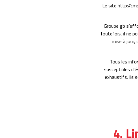
Le site http://cm
Groupe gb s’effo
Toutefois, il ne p
mise à jour, 
Tous les infor
susceptibles d’év
exhaustifs. Ils
4. L