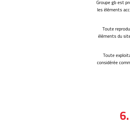
Groupe gb est pro
les éléments acc
Toute reproduc
éléments du site,
Toute exploita
considérée comme
6.