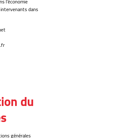
ans l’économie
ts intervenants dans
uet
fr
tion du
és
itions générales