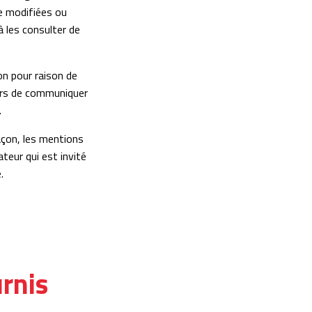
re modifiées ou
à les consulter de
on pour raison de
lors de communiquer
.
açon, les mentions
teur qui est invité
.
urnis