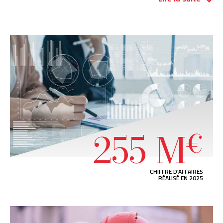
essentiels :
Maîtriser au mieux la réalisation tout corps d’état en
production propre.
Permettre les évolutions de nos collaborateurs à potentiel
vers des postes de Chefs d’Entreprise, ce qui permet de
développer notre savoir-faire et notre savoir-être dans
toutes nos structures et auprès de tous nos
collaborateurs.
Etre toujours attentifs aux évolutions et innovations de
notre marché et de nos métiers, toujours être à l’avant-
garde !
255 M
€
Depuis 2024, GBMP est certifié ISO 26000 niveau confirmé.
Les mots clés de notre Groupe en 3 mots :
CHIFFRE D’AFFAIRES
RÉALISÉ EN 2025
Professionnalisme
,
Solidarité
,
Satisfaction du client
.
En une phrase, être «
Un Bâtisseur de Confiance
»