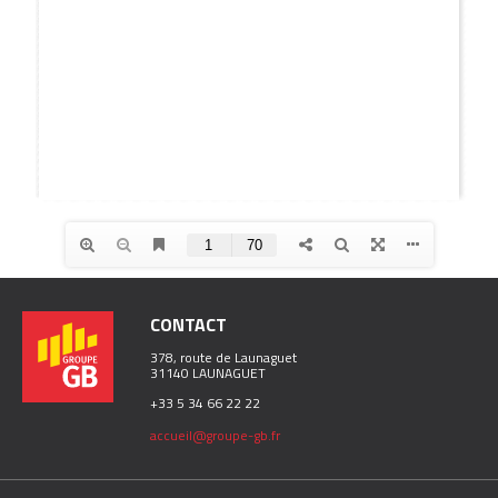
CONTACT
378, route de Launaguet
31140 LAUNAGUET
+33 5 34 66 22 22
accueil@groupe-gb.fr